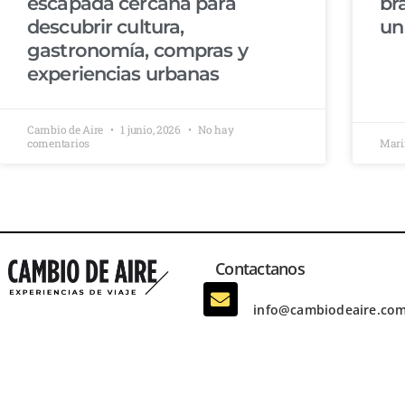
escapada cercana para
br
descubrir cultura,
un
gastronomía, compras y
experiencias urbanas
Cambio de Aire
1 junio, 2026
No hay
comentarios
Mari
Contactanos
info@cambiodeaire.com