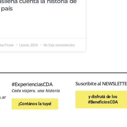
asileña cuenta la historia de
 país
na Posse
1 junio, 2026
No hay comentarios
Suscribite al NEWSLETT
#ExperienciasCDA
Cada viajero, una historia
y disfrutá de los
.ar
#BeneficiosCDA
¡Contános la tuya!