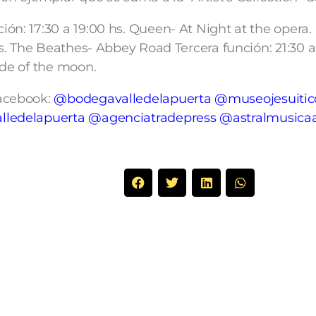
ón: 17:30 a 19:00 hs. Queen- At Night at the opera
hs. The Beathes- Abbey Road Tercera función: 21:30 a
ide of the moon.
Facebook:
@bodegavalledelapuerta
@museojesuitic
ledelapuerta
@agenciatradepress
@astralmusica