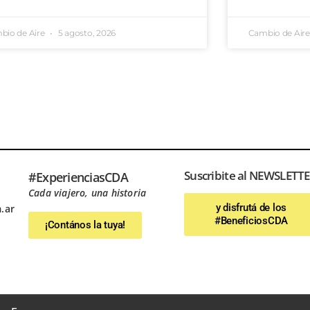
bio de Aire
5 agosto, 2026
Cambio de Air
Suscribite al NEWSLETT
#ExperienciasCDA
Cada viajero, una historia
y disfrutá de los
.ar
#BeneficiosCDA
¡Contános la tuya!