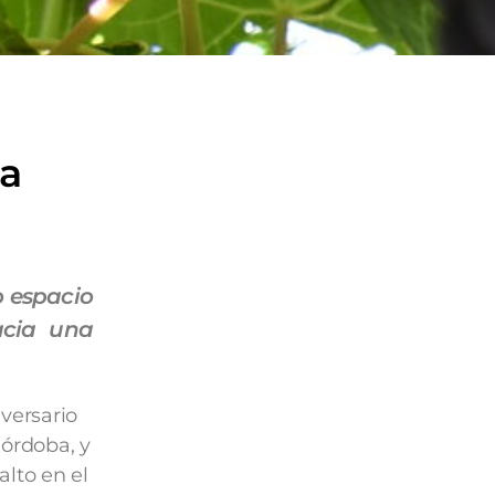
ia
o espacio
acia una
versario
Córdoba, y
alto en el