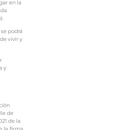
gar en la
ada
).
 se podrá
de vivir y
r
a y
ción
lle de
21 de la
 la firma.