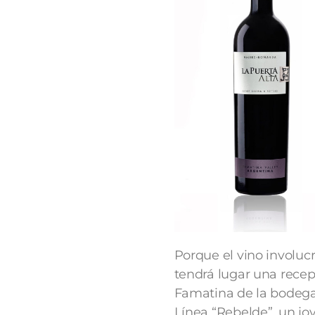
Porque el vino involuc
tendrá lugar una recep
Famatina de la bodega 
Línea “Rebelde”, un jov