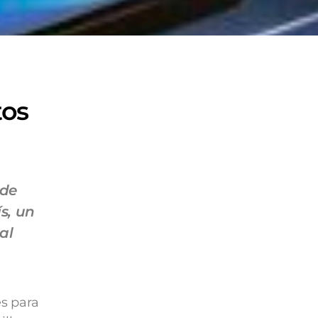
tos
 de
s, un
al
es para