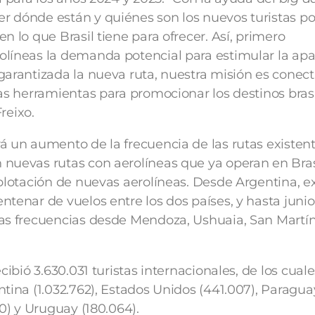
 dónde están y quiénes son los nuevos turistas po
n lo que Brasil tiene para ofrecer. Así, primero
líneas la demanda potencial para estimular la apa
garantizada la nueva ruta, nuestra misión es conecta
las herramientas para promocionar los destinos bras
Freixo.
á un aumento de la frecuencia de las rutas existent
nuevas rutas con aerolíneas que ya operan en Brasi
xplotación de nuevas aerolíneas. Desde Argentina, e
ntenar de vuelos entre los dos países, y hasta junio
as frecuencias desde Mendoza, Ushuaia, San Martín
ecibió 3.630.031 turistas internacionales, de los cual
ntina (1.032.762), Estados Unidos (441.007), Paragua
70) y Uruguay (180.064).