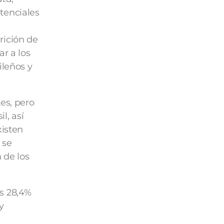
tenciales
rición de
r a los
ileños y
es, pero
l, así
xisten
 se
 de los
es 28,4%
y