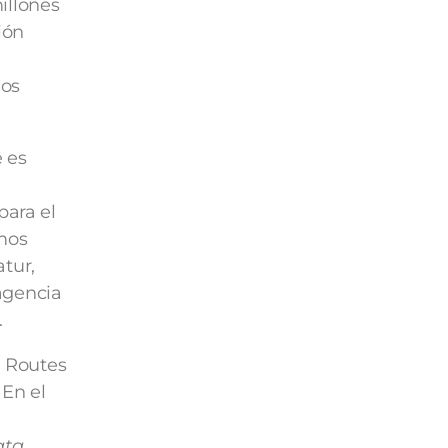
illones
ión
los
e es
para el
imos
tur,
 agencia
.
n Routes
 En el
ata
,