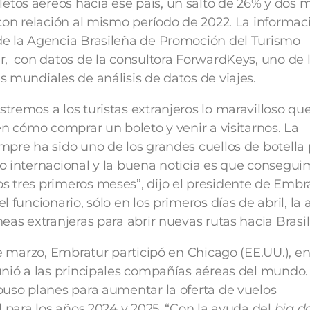
os aéreos hacia ese país, un salto de 26% y dos m
 con relación al mismo período de 2022. La informac
de la Agencia Brasileña de Promoción del Turismo
r, con datos de la consultora ForwardKeys, uno de 
s mundiales de análisis de datos de viajes.
tremos a los turistas extranjeros lo maravilloso qu
en cómo comprar un boleto y venir a visitarnos. La
mpre ha sido uno de los grandes cuellos de botella 
o internacional y la buena noticia es que consegu
 tres primeros meses”, dijo el presidente de Embra
l funcionario, sólo en los primeros días de abril, la
eas extranjeras para abrir nuevas rutas hacia Brasil
 de marzo, Embratur participó en Chicago (EE.UU.), e
unió a las principales compañías aéreas del mundo.
puso planes para aumentar la oferta de vuelos
l para los años 2024 y 2025. “Con la ayuda del
big d