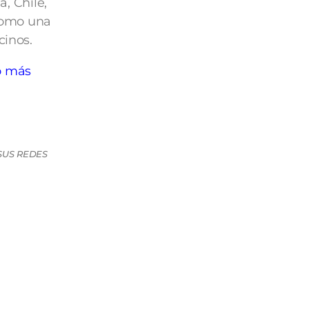
, Chile,
como una
cinos.
o más
SUS REDES