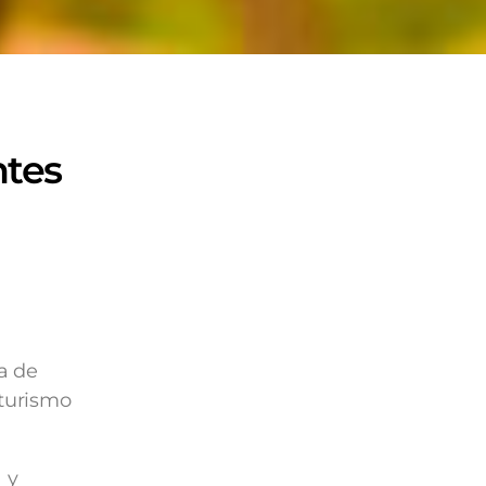
ntes
a de
turismo
 y