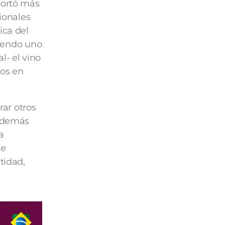
portó más
ionales
ica del
siendo uno
l- el vino
cos en
ar otros
 además
a
se
tidad,