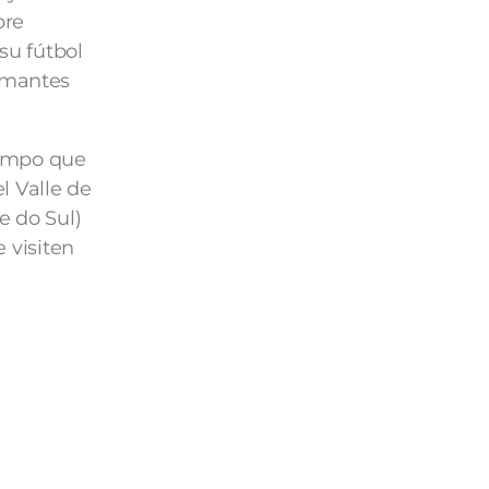
bre
su fútbol
 amantes
tiempo que
l Valle de
e do Sul)
e visiten