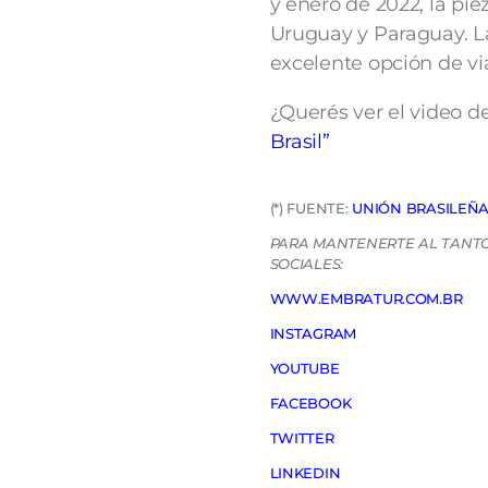
y enero de 2022, la pi
Uruguay y Paraguay. L
excelente opción de via
¿Querés ver el video d
Brasil”
(*) FUENTE:
UNIÓN BRASILEÑA 
PARA MANTENERTE AL TANTO 
SOCIALES:
WWW.EMBRATUR.COM.BR
INSTAGRAM
YOUTUBE
FACEBOOK
TWITTER
LINKEDIN