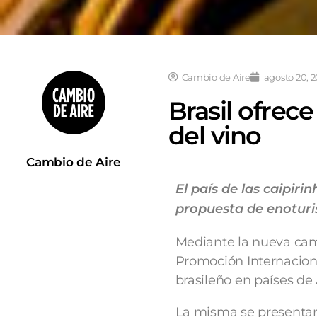
Cambio de Aire
agosto 20, 
Brasil ofrec
del vino
Cambio de Aire
El país de las caipir
propuesta de enoturis
Mediante la nueva cam
Promoción Internacion
brasileño en países de
La misma se presentará