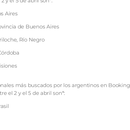
 y el 5 de abril son*:
s Aires
rovincia de Buenos Aires
riloche, Río Negro
 Córdoba
isiones
ionales más buscados por los argentinos en Bookin
 el 2 y el 5 de abril son*:
asil