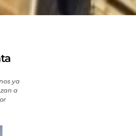
ta
nos ya
nzan a
or