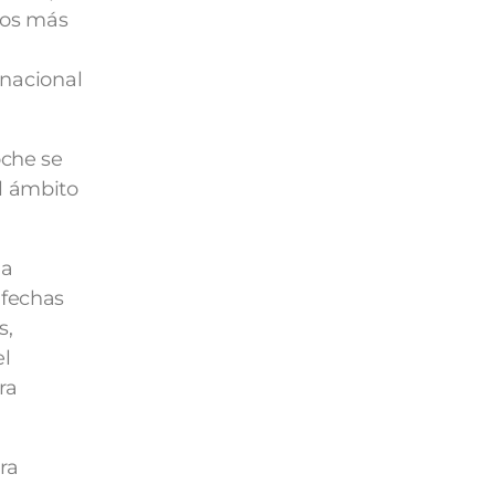
inos más
 nacional
oche se
l ámbito
ha
 fechas
s,
el
ra
ra