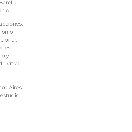
Barolo,
icio.
acciones,
monio
cional.
ones
lo y
e vitral
nos Aires
 estudio