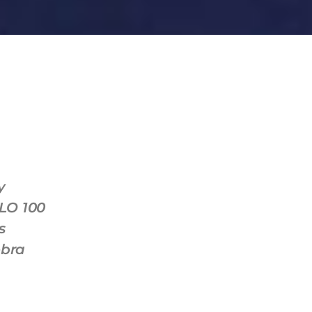
y
OLO 100
s
obra