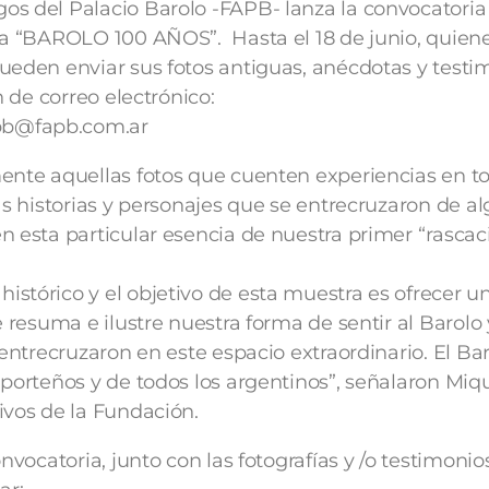
s del Palacio Barolo -FAPB- lanza la convocatoria
ra “BAROLO 100 AÑOS”. Hasta el 18 de junio, quien
ueden enviar sus fotos antiguas, anécdotas y testi
n de correo electrónico:
b@fapb.com.ar
ente aquellas fotos que cuenten experiencias en t
as historias y personajes que se entrecruzaron de a
n esta particular esencia de nuestra primer “rascac
stórico y el objetivo de esta muestra es ofrecer un
e resuma e ilustre nuestra forma de sentir al Barol
 entrecruzaron en este espacio extraordinario. El Ba
 porteños y de todos los argentinos”, señalaron Miq
ivos de la Fundación.
onvocatoria, junto con las fotografías y /o testimonio