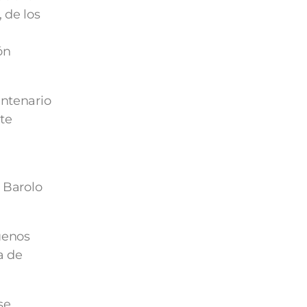
 de los
ón
entenario
te
o Barolo
uenos
a de
se