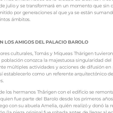
de julio y se transformará en un momento que sin 
smitido por generaciones al que ya se están sumand
intos ámbitos.
N LOS AMIGOS DEL PALACIO BAROLO
ores culturales, Tomás y Miqueas Thärigen tuvieron
a población conozca la majestuosa singularidad del
nte múltiples actividades y acciones de difusión en
y así establecerlo como un referente arquitectónico de
s.
e los hermanos Thârigen con el edificio se remont
 (quien fue parte del Barolo desde los primeros años
ego con su abuela Amelia, quién realizó y donó la r
n (la pieza original fue robada antes de llegar al ed