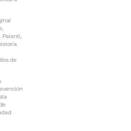
ginal
e,
 Palanti,
istoria
dios de
s
revención
sta
 de
iudad