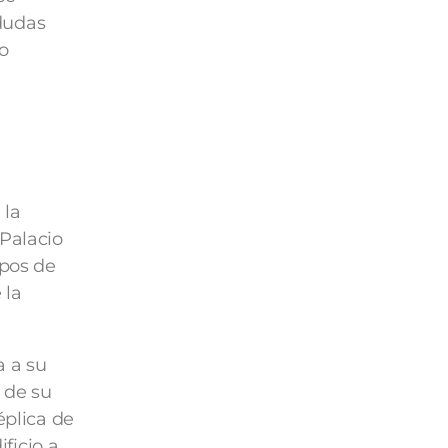
dudas
o
 la
 Palacio
 pos de
 la
a a su
 de su
éplica de
ificio a