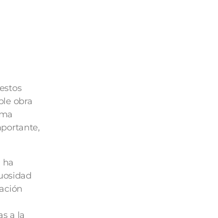
estos
ble obra
rma
portante,
e ha
tuosidad
dación
s a la