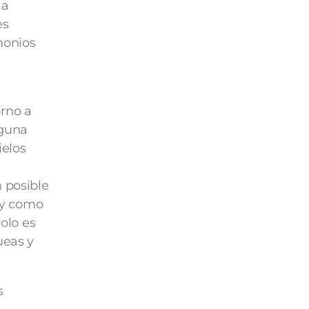
 a
es
monios
orno a
lguna
ielos
 posible
o y como
rolo es
ueas y
s