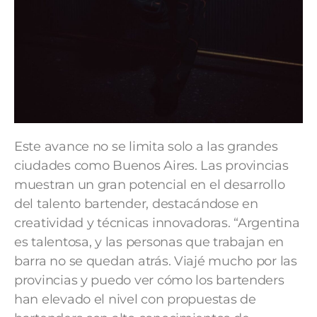
Este avance no se limita solo a las grandes
ciudades como Buenos Aires. Las provincias
muestran un gran potencial en el desarrollo
del talento bartender, destacándose en
creatividad y técnicas innovadoras. “Argentina
es talentosa, y las personas que trabajan en
barra no se quedan atrás. Viajé mucho por las
provincias y puedo ver cómo los bartenders
han elevado el nivel con propuestas de