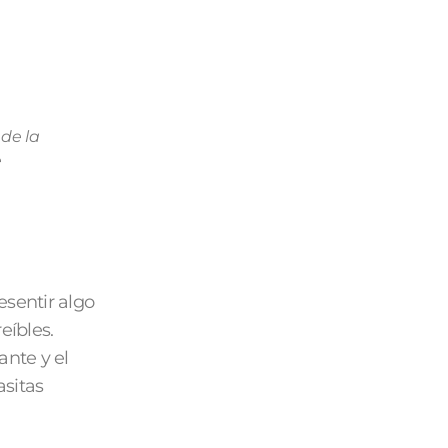
de la
e
esentir algo
eíbles.
ante y el
sitas