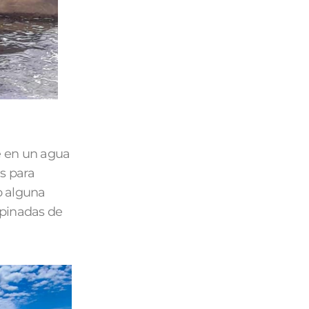
e en un agua
es para
o alguna
mpinadas de