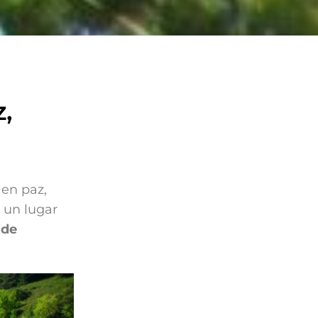
z,
 en paz,
 un lugar
 de