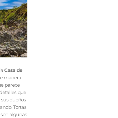
 la
Casa de
 de madera
que parece
detalles que
e sus dueños
tando. Tortas
 son algunas