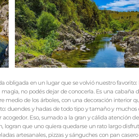
da obligada en un lugar que se volvió nuestro favorito:
 la magia, no podés dejar de conocerla. Es una cabaña
re medio de los árboles, con una decoración interior 
xto: duendes y hadas de todo tipo y tamaño y muchos 
r acogedor. Eso, sumado a la gran y cálida atención d
ven, logran que uno quiera quedarse un rato largo disfru
ladas artesanales, pizzas y sánguches con pan casero