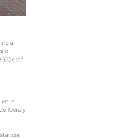
incia
hijo
2022 está
 en la
de Iberá y
Estancia