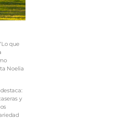
 “Lo que
a
omo
ata Noelia
 destaca:
caseras y
los
variedad