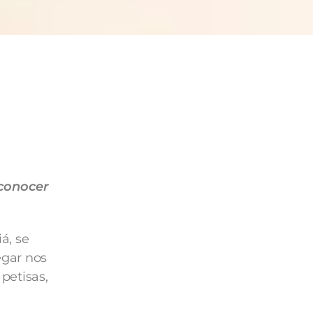
 conocer
á, se
egar nos
petisas,