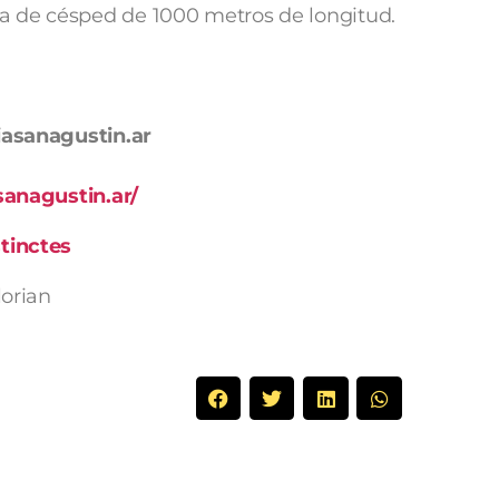
a de césped de 1000 metros de longitud.
iasanagustin.ar
sanagustin.ar/
tinctes
lorian