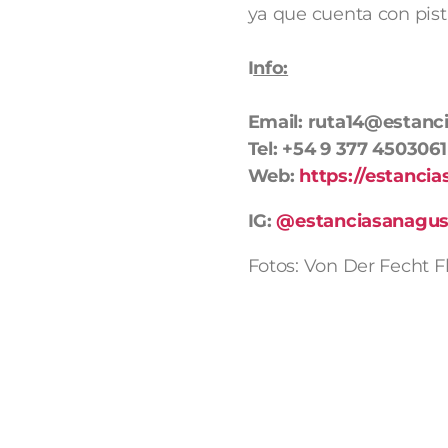
ya que cuenta con pist
I
nfo:
Email: ruta14@estanc
Tel: +54 9 377 4503061
Web:
https://estan
cia
IG:
@estanciasanagus
Fotos: Von Der Fecht F