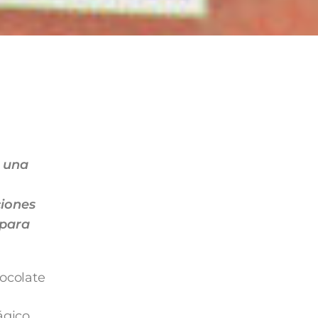
e una
ciones
 para
hocolate
ágico