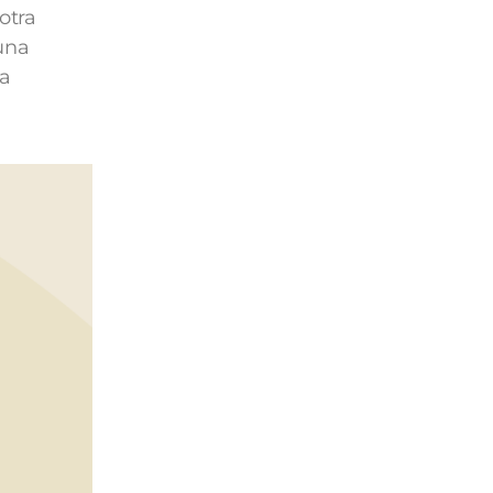
otra
auna
la