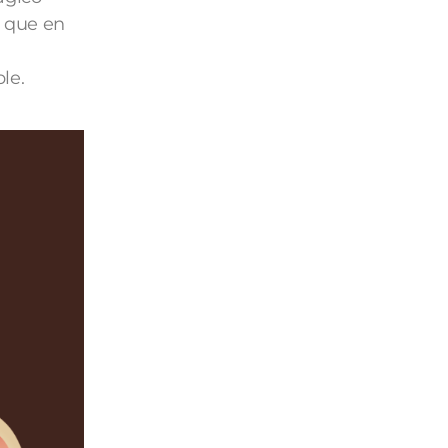
s que en
ble.