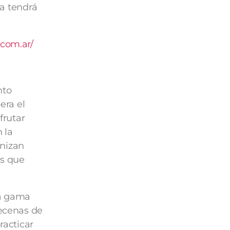
ta tendrá
.com.ar/
nto
era el
frutar
 la
onizan
as que
ia gama
decenas de
racticar