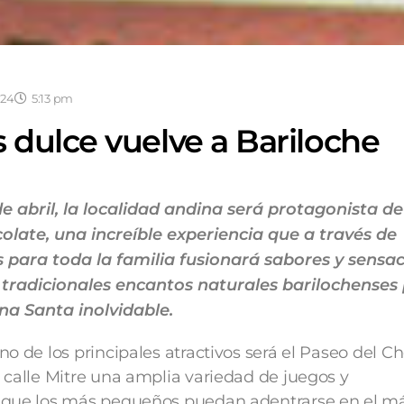
024
5:13 pm
s dulce vuelve a Bariloche
de abril, la localidad andina será protagonista d
olate, una increíble experiencia que a través de
 para toda la familia fusionará sabores y sensa
 tradicionales encantos naturales barilochenses
a Santa inolvidable.
o de los principales atractivos será el Paseo del C
 calle Mitre una amplia variedad de juegos y
 que los más pequeños puedan adentrarse en el m