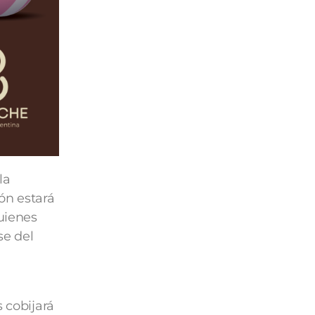
la
ón estará
quienes
se del
 cobijará