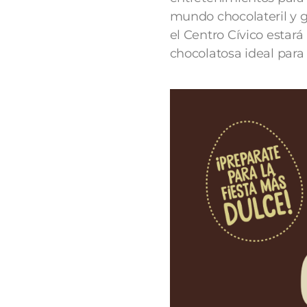
mundo chocolateril y g
el Centro Cívico estar
chocolatosa ideal para 