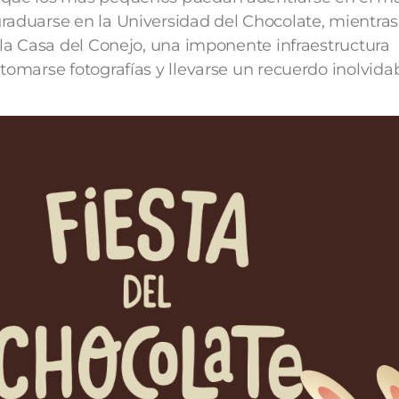
raduarse en la Universidad del Chocolate, mientra
á la Casa del Conejo, una imponente infraestructura
tomarse fotografías y llevarse un recuerdo inolvida