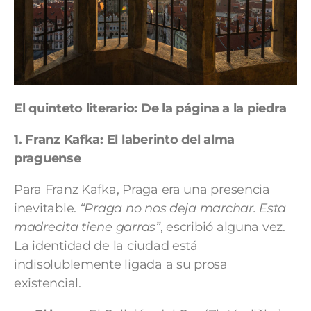
El quinteto literario:
De la página a la piedra
1. Franz Kafka:
El laberinto del alma
praguense
Para Franz Kafka, Praga era una presencia
inevitable.
“Praga no nos deja marchar. Esta
madrecita tiene garras”
, escribió alguna vez.
La identidad de la ciudad está
indisolublemente ligada a su prosa
existencial.