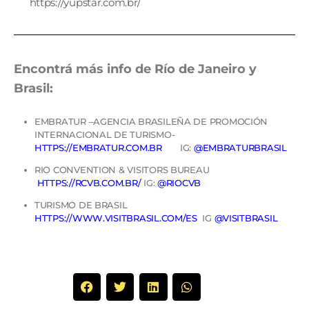
https://yupstar.com.br/
Encontrá más info de Río de Janeiro y
Brasil:
EMBRATUR –AGENCIA BRASILEÑA DE PROMOCIÓN
INTERNACIONAL DE TURISMO-
HTTPS://EMBRATUR.COM.BR
IG:
@EMBRATURBRASIL
RIO CONVENTION & VISITORS BUREAU
HTTPS://RCVB.COM.BR/
IG:
@RIOCVB
TURISMO DE BRASIL
HTTPS://WWW.VISITBRASIL.COM/ES
IG
@VISITBRASIL