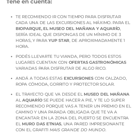
Tené en cuenta:
TE RECOMIENDO IR CON TIEMPO PARA DISFRUTAR
CADA UNA DE LAS EXCURSIONES AL MÁXIMO. PARA EL
BIOPARQUE, EL MUSEO DEL MAÑANA Y AQUARÍO
,
SERÍA IDEAL QUE DISPONGAS DE UN MÍNIMO DE 3
HORAS, Y PARA
YUP STAR
, DE APROXIMADAMENTE 1
HORA.
PODÉS LLEVARTE TU VIANDA, PERO TODOS ESTOS
LUGARES CUENTAN CON
OFERTAS GASTRONÓMICAS
VARIADAS PARA DISFRUTAR DE ALGO RICO.
ANDÁ A TODAS ESTAS
EXCURSIONES
CON CALZADO,
ROPA CÓMODA, GORRITO Y PROTECTOR SOLAR.
EL TRAYECTO QUE VA DESDE EL
MUSEO DEL MAÑANA
AL
AQUARÍO
SE PUEDE HACER A PIE, Y TE LO SUPER
RECOMIENDO PORQUE VAS A TENER UN PREMIO EN EL
CAMINO Y UNA PARADA OBLIGADA QUE TE VA A
ENCANTAR: EN LA ZONA DEL PUERTO SE ENCUENTRA
EL
MURO DAS ETNIAS
, UNA PARED IMPRESIONANTE
CON EL GRAFITI
MAIS GRANDE DO MUNDO
.