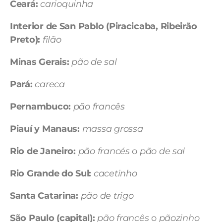
Ceará:
carioquinha
Interior de San Pablo (Piracicaba, Ribeirão
Preto):
filão
Minas Gerais:
pão de sal
Pará:
careca
Pernambuco:
pão francês
Piauí y Manaus:
massa grossa
Rio de Janeiro:
pão francés
o
pão de sal
Rio Grande do Sul:
cacetinho
Santa Catarina:
pão de trigo
São Paulo (capital):
pão francês
o
pãozinho